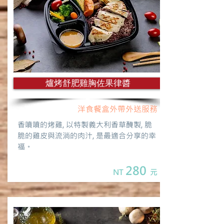
爐烤舒肥雞胸佐果律醬
洋食餐盒外帶外送服務
香噴噴的烤雞, 以特製義大利香草醃製, 脆
脆的雞皮與流淌的肉汁, 是最適合分享的幸
福。
280
NT
元