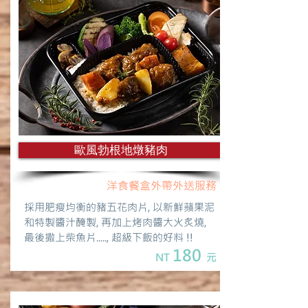
歐風勃根地燉豬肉
洋食餐盒外帶外送服務
採用肥瘦均衡的豬五花肉片, 以新鮮蘋果泥
和特製醬汁醃製, 再加上烤肉醬大火炙燒,
最後撒上柴魚片....., 超級下飯的好料 !!
180
NT
元