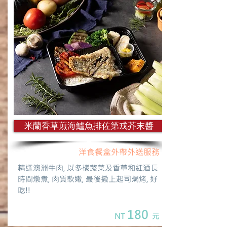
米蘭香草煎海鱸魚排佐第戎芥末醬
洋食餐盒外帶外送服務
精選澳洲牛肉, 以多樣蔬菜及香草和紅酒長
時間燉煮, 肉質軟嫩, 最後撒上起司焗烤, 好
吃!!
180
NT
元