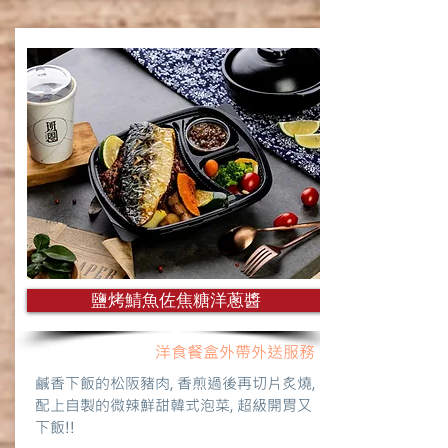
鹽烤鯖魚佐焦糖洋蔥醬
洋食餐盒外帶外送服務
鹹香下飯的松阪豬肉, 香煎過後再切片炙燒,
配上自製的微辣鮮甜韓式泡菜, 超級開胃又
下飯!!