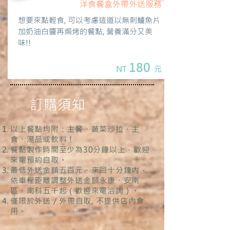
洋食餐盒外帶外送服務
想要來點輕食, 可以考慮這道以無刺鱸魚片
加奶油白醬再焗烤的餐點, 營養滿分又美
味!!
180
NT
元
​訂購須知
以上餐點均附：主餐、蔬菜沙拉、主
食、湯品或飲料！
餐點製作時間至少為30分鐘以上，歡迎
來電預約自取。
最低外送金額五百元、來回十分鐘內，
依車程距離調整外送金額永康、安南
區、南科五千起（歡迎來電洽詢）。
僅限於外送 / 外帶自取, 不提供店內食
用。