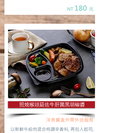
180
NT
元
照燒猴頭菇佐牛肝菌黑胡椒醬
洋食餐盒外帶外送服務
以新鮮牛絞肉混合特調辛香料, 再包入起司,