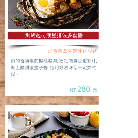
焗烤起司漢堡排佐多蜜醬
洋食餐盒外帶外送服務
煎的香噴噴的櫻桃鴨胸, 粉紅肉質香嫩多汁,
配上酸甜覆盆子醬, 這絕妙滋味您一定要試
試。
280
NT
元