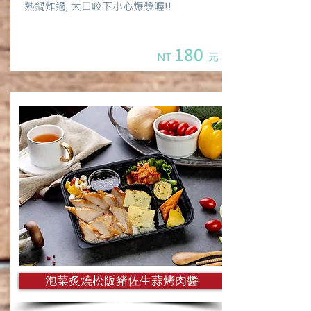
熱鍋炸過, 大口咬下小心爆漿喔!!
180
NT
元
泡菜炙燒松阪豬佐生蒜烤肉醬