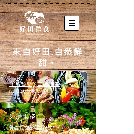
來自好田.自然鮮
甜。
洋食餐盒
/
會議便當
nt. 130元起
外燴服務
餐點/甜點/酒水/飲料/